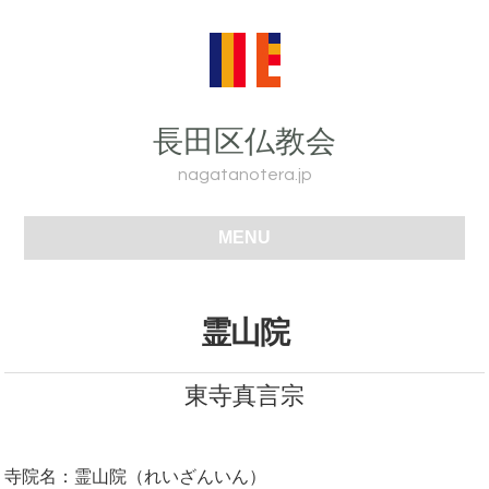
長田区仏教会
nagatanotera.jp
MENU
霊山院
東寺真言宗
寺院名：霊山院（れいざんいん）