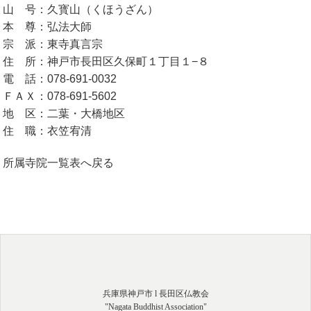
山 号：久寳山（くほうざん）
本 尊：弘法大師
宗 派：東寺真言宗
住 所：神戸市長田区久保町１丁目１−８
電 話：078-691-0032
ＦＡＸ：078-691-5602
地 区：二葉・大橋地区
住 職：衣笠宥清
所属寺院一覧表へ戻る
兵庫県神戸市 l 長田区仏教会
"Nagata Buddhist Association"