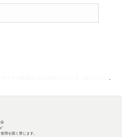
トデータの処理方法の詳細はこちらをご覧ください
。
教会
n"
・使用を固く禁じます。