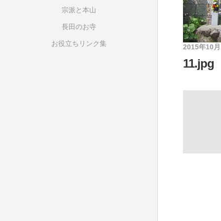
宗派と本山
長田のお寺
お役立ちリンク集
2015年10
11.jpg