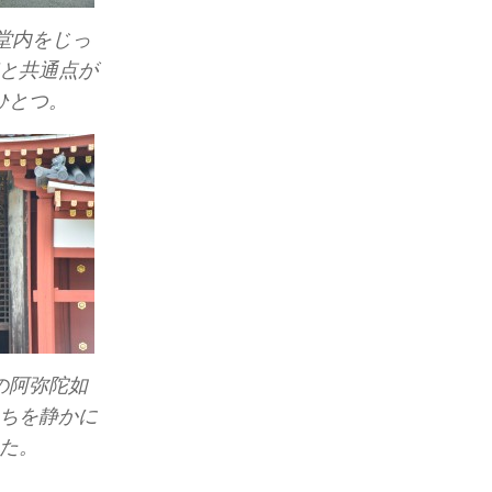
堂内をじっ
と共通点が
ひとつ。
の阿弥陀如
ちを静かに
た。