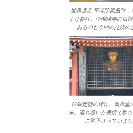
世界遺産 平等院鳳凰堂：
くり参拝。浄瑠璃寺の仏様
あるのも今回の見所の
仏師定朝の傑作、鳳凰堂
来。落ち着いた表情で私た
ご覧下さっていまし