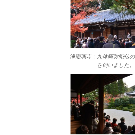
浄瑠璃寺：九体阿弥陀仏の
を伺いました。