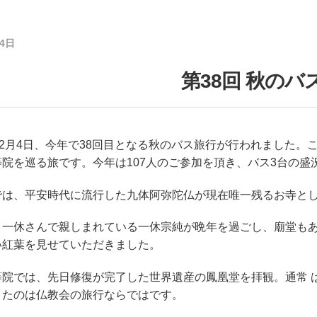
月4日
第38回 秋のバ
12月4日、今年で38回目となる秋のバス旅行が行われました
等院を巡る旅です。今年は107人のご参加を頂き、バス3台の盛
では、平安時代に流行した九体阿弥陀仏が現在唯一残るお寺と
、一休さんで親しまれている一休宗純が晩年を過ごし、廟堂も
い紅葉を見せていただきました。
等院では、先日修復が完了した世界遺産の鳳凰堂を拝観。通常 
きたのは仏教会の旅行ならではです。