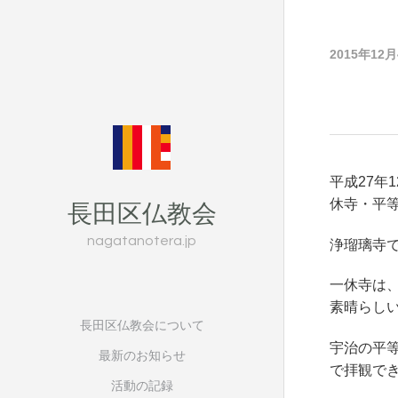
2015年12
平成27年
長田区仏教会
休寺・平
nagatanotera.jp
浄瑠璃寺
一休寺は
素晴らし
長田区仏教会について
宇治の平
最新のお知らせ
で拝観で
活動の記録