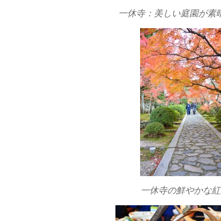
一休寺：美しい庭園が素
一休寺の鮮やかな紅