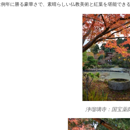
は例年に勝る豪華さで、素晴らしい仏教美術と紅葉を堪能でき
浄瑠璃寺：国宝薬