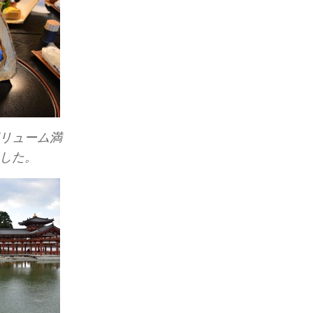
リューム満
した。