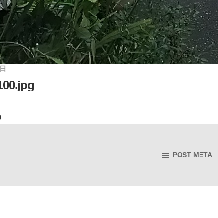
8日
00.jpg
0
POST META