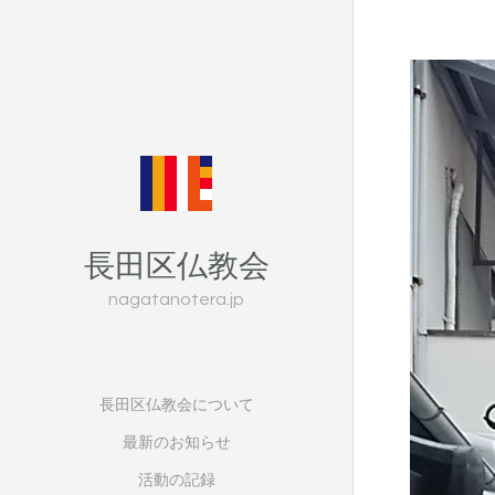
長田区仏教会
nagatanotera.jp
長田区仏教会について
最新のお知らせ
活動の記録