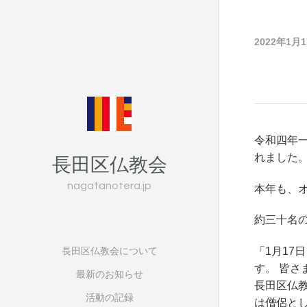
2022年1月
令和四年
長田区仏教会
れました
nagatanotera.jp
本年も、
約三十名
長田区仏教会について
「1月1
す。 皆
最新のお知らせ
長田区仏
活動の記録
は僧侶と