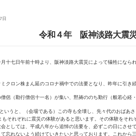
17日
令和４年 阪神淡路大震
一月十七日午前十時より、阪神淡路大震災によって犠牲になら
。
オミクロン株まん延のコロナ禍中での法要となり、昨年に引き
の僧侶（勤行僧侶十一名）が集い、黙祷ののち勤行（般若心経
7日というと、（会場である）この寺も全壊し、先々代のおばあさ
さまもそれぞれに震災の体験があると思います。その体験をそれ
教会としては、平成八年から追悼の法要を、必ずこの日にさせ
して忘れないよう続けていきたいと思っております。これから