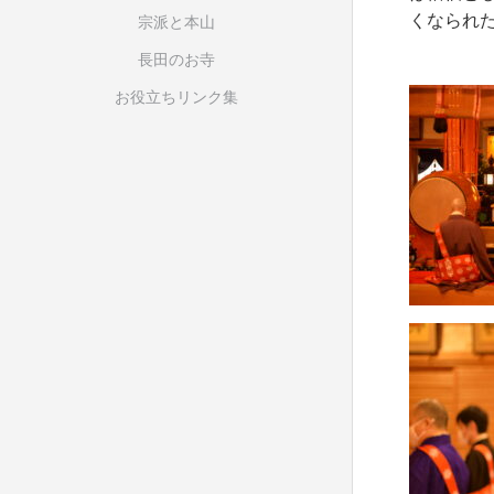
くなられ
宗派と本山
木田
長田のお寺
お役立ちリンク集