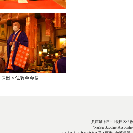
 長田区仏教会会長
兵庫県神戸市 l 長田区仏
"Nagata Buddhist Associatio
このサイトのあらゆる文章・画像の無断複製