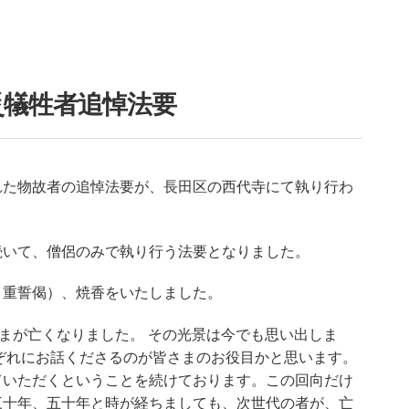
災犠牲者追悼法要
れた物故者の追悼法要が、長田区の西代寺にて執り行わ
続いて、僧侶のみで執り行う法要となりました。
・重誓偈）、焼香をいたしました。
まが亡くなりました。 その光景は今でも思い出しま
ぞれにお話くださるのが皆さまのお役目かと思います。
ていただくということを続けております。この回向だけ
三十年、五十年と時が経ちましても、次世代の者が、亡