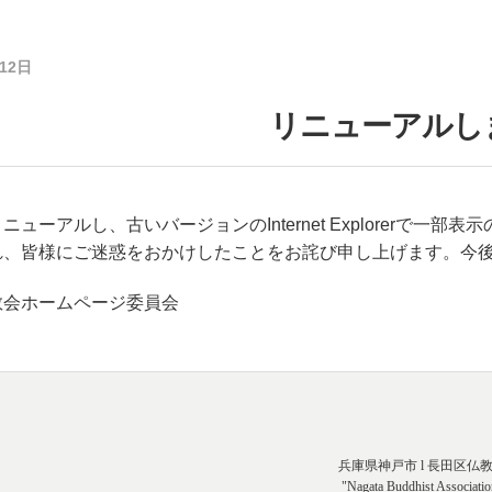
月12日
リニューアルし
ニューアルし、古いバージョンのInternet Explorerで
れ、皆様にご迷惑をおかけしたことをお詫び申し上げます。今
教会ホームページ委員会
兵庫県神戸市 l 長田区仏
"Nagata Buddhist Associatio