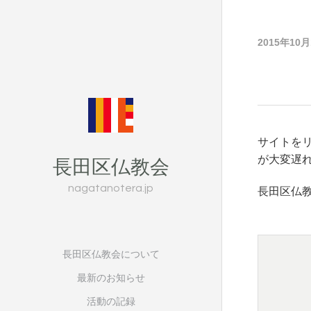
2015年10
サイトをリ
長田区仏教会
が大変遅
nagatanotera.jp
長田区仏
長田区仏教会について
最新のお知らせ
活動の記録