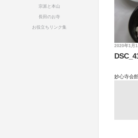
宗派と本山
長田のお寺
お役立ちリンク集
2020年1月
DSC_41
妙心寺会