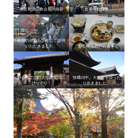
衣笠宥清仏教会長の挨拶
仁和寺観音堂
御殿の拝観も丁寧にご説明
いただきました。
妙心寺会館のお食事
妙心寺では巨大な雲龍図に
快晴の中、大伽藍をゆった
びっくり！
り歩きました。