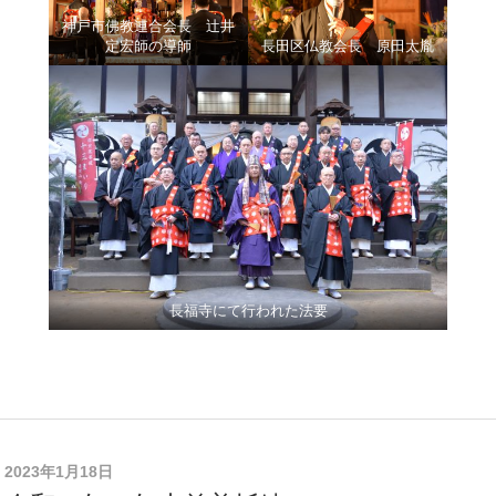
神戸市佛教連合会長 辻井
定宏師の導師
長田区仏教会長 原田太胤
長福寺にて行われた法要
2023年1月18日