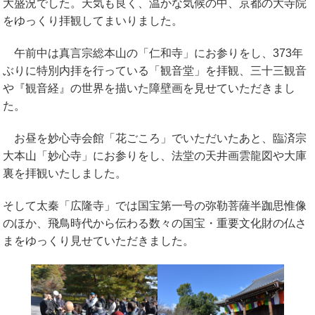
大盛況でした。天気も良く、温かな気候の中、京都の大寺院
をゆっくり拝観してまいりました。
午前中は真言宗総本山の「仁和寺」にお参りをし、373年
ぶりに特別内拝を行っている「観音堂」を拝観、三十三観音
や『観音経』の世界を描いた障壁画を見せていただきまし
た。
お昼を妙心寺会館「花ごころ」でいただいたあと、臨済宗
大本山「妙心寺」にお参りをし、法堂の天井画雲龍図や大庫
裏を拝観いたしました。
そして太秦「広隆寺」では国宝第一号の弥勒菩薩半跏思惟像
のほか、飛鳥時代から伝わる数々の国宝・重要文化財の仏さ
まをゆっくり見せていただきました。