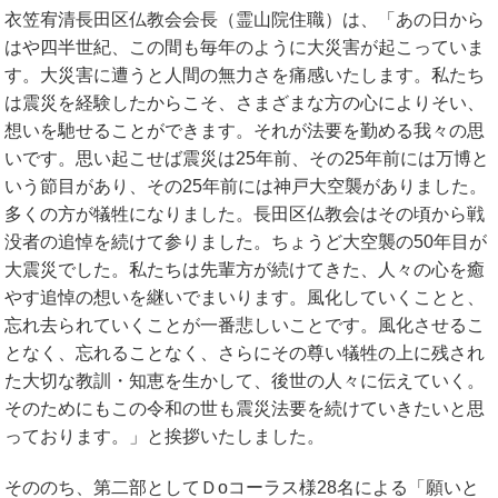
衣笠宥清長田区仏教会会長（霊山院住職）は、「あの日から
はや四半世紀、この間も毎年のように大災害が起こっていま
す。大災害に遭うと人間の無力さを痛感いたします。私たち
は震災を経験したからこそ、さまざまな方の心によりそい、
想いを馳せることができます。それが法要を勤める我々の思
いです。思い起こせば震災は25年前、その25年前には万博と
いう節目があり、その25年前には神戸大空襲がありました。
多くの方が犠牲になりました。長田区仏教会はその頃から戦
没者の追悼を続けて参りました。ちょうど大空襲の50年目が
大震災でした。私たちは先輩方が続けてきた、人々の心を癒
やす追悼の想いを継いでまいります。風化していくことと、
忘れ去られていくことが一番悲しいことです。風化させるこ
となく、忘れることなく、さらにその尊い犠牲の上に残され
た大切な教訓・知恵を生かして、後世の人々に伝えていく。
そのためにもこの令和の世も震災法要を続けていきたいと思
っております。」と挨拶いたしました。
そののち、第二部としてＤoコーラス様28名による「願いと