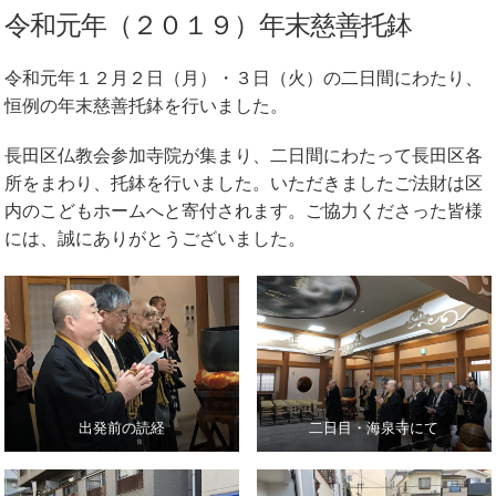
令和元年（２０１９）年末慈善托鉢
令和元年１２月２日（月）・３日（火）の二日間にわたり、
恒例の年末慈善托鉢を行いました。
長田区仏教会参加寺院が集まり、二日間にわたって長田区各
所をまわり、托鉢を行いました。いただきましたご法財は区
内のこどもホームへと寄付されます。ご協力くださった皆様
には、誠にありがとうございました。
出発前の読経
二日目・海泉寺にて