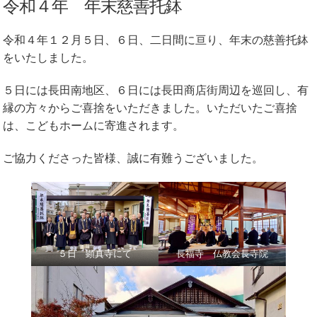
令和４年 年末慈善托鉢
令和４年１２月５日、６日、二日間に亘り、年末の慈善托鉢
をいたしました。
５日には長田南地区、６日には長田商店街周辺を巡回し、有
縁の方々からご喜捨をいただきました。いただいたご喜捨
は、こどもホームに寄進されます。
ご協力くださった皆様、誠に有難うございました。
５日 顕真寺にて
長福寺 仏教会長寺院