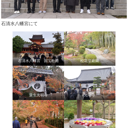
石清水八幡宮にて
石清水八幡宮 国宝社殿
松花堂庭園
粟生光明寺
光明寺