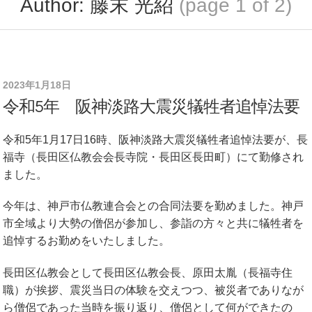
Author: 藤末 光紹
(page 1 of 2)
2023年1月18日
令和5年 阪神淡路大震災犠牲者追悼法要
令和5年1月17日16時、阪神淡路大震災犠牲者追悼法要が、長
福寺（長田区仏教会会長寺院・長田区長田町）にて勤修され
ました。
今年は、神戸市仏教連合会との合同法要を勤めました。神戸
市全域より大勢の僧侶が参加し、参詣の方々と共に犠牲者を
追悼するお勤めをいたしました。
長田区仏教会として長田区仏教会長、原田太胤（長福寺住
職）が挨拶、震災当日の体験を交えつつ、被災者でありなが
ら僧侶であった当時を振り返り、僧侶として何ができたの