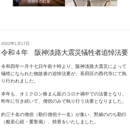
光明寺の紅葉
2022年1月17日
令和４年 阪神淡路大震災犠牲者追悼法要
令和四年一月十七日午前十時より、阪神淡路大震災によって
犠牲になられた物故者の追悼法要が、長田区の西代寺にて執
り行われました。
本年も、オミクロン株まん延のコロナ禍中での法要となり、
昨年に引き続いて、僧侶のみで執り行う法要となりました。
約三十名の僧侶（勤行僧侶十一名）が集い、黙祷ののち勤行
（般若心経・重誓偈）、焼香をいたしました。