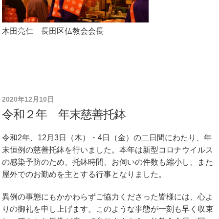
木田亮仁 長田区仏教会会長
2020年12月10日
令和２年 年末慈善托鉢
令和2年、12月3日（木）・4日（金）の二日間にわたり、年
末恒例の慈善托鉢を行いました。本年は新型コロナウイルス
の感染予防のため、托鉢時間、お伺いの件数も縮小し、また
屋外でのお勤めを主とする行事となりました。
異例の事態にもかかわらずご協力くださった皆様には、心よ
りの御礼を申し上げます。このような事態が一刻も早く収束