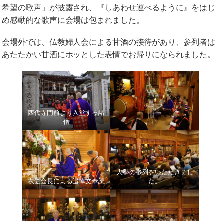
希望の歌声」が披露され、『しあわせ運べるように』をはじ
め感動的な歌声に会場は包まれました。
会場外では、仏教婦人会による甘酒の接待があり、参列者は
あたたかい甘酒にホッとした表情でお帰りになられました。
西代寺門前より入堂する諸
僧
大勢の参列をいただきまし
衣笠会長による追悼文奉読
た。