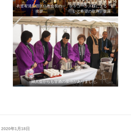
衣笠宥清長田区仏教会長の
Ｄｏコーラス様による「願
挨拶
いと希望の歌声」披露
婦人会からも甘酒の接待がありました。
2020年1月18日